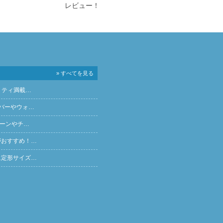
レビュー！
» すべてを見る
リティ満載…
バーやウォ…
ペーンやチ…
がおすすめ！…
に定形サイズ…