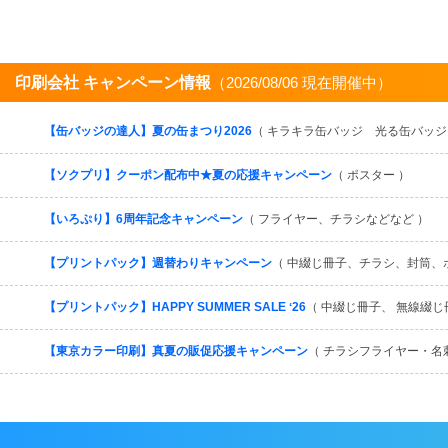
印刷会社 キャンペーン情報
（2026/08/06 現在開催中）
【缶バッジの達人】夏の缶まつり2026
（ キラキラ缶バッジ 光る缶バッジ
【ソクプリ】クーポン配布中★夏の応援キャンペーン
（ ポスター ）
【いろぷり】6周年記念キャンペーン
（ フライヤー、チラシなどなど ）
【プリントパック】週替わりキャンペーン
（ 中綴じ冊子、チラシ、封筒、
【プリントパック】HAPPY SUMMER SALE ʻ26
（ 中綴じ冊子、 無線綴じ
【東京カラー印刷】真夏の販促応援キャンペーン
（ チラシフライヤー・名