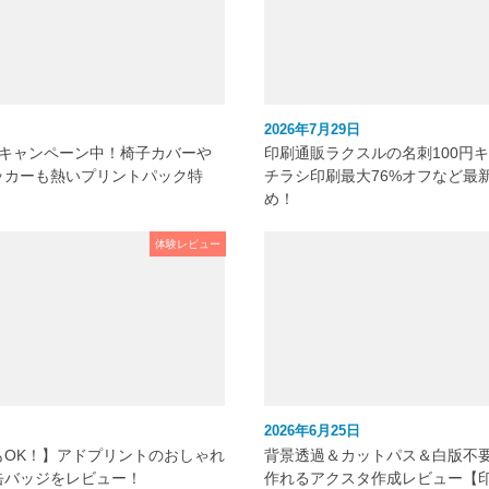
2026年7月29日
元キャンペーン中！椅子カバーや
印刷通販ラクスルの名刺100円
ッカーも熱いプリントパック特
チラシ印刷最大76%オフなど最
め！
体験レビュー
2026年6月25日
もOK！】アドプリントのおしゃれ
背景透過＆カットパス＆白版不
缶バッジをレビュー！
作れるアクスタ作成レビュー【