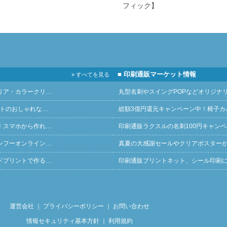
フィック】
■ 印刷通販マーケット情報
» すべてを見る
リア・カラークリ…
丸型名刺やスイングPOPなどオリジナ
ントのおしゃれな…
総額3億円還元キャンペーン中！椅子カ
！スマホから作れ…
印刷通販ラクスルの名刺100円キャン
ンフーオンライン…
真夏の大感謝セールやクリアポスター
ドプリントで作る…
印刷通販プリントネット、シール印刷
運営会社
｜
プライバシーポリシー
｜
お問い合わせ
情報セキュリティ基本方針
｜
利用規約