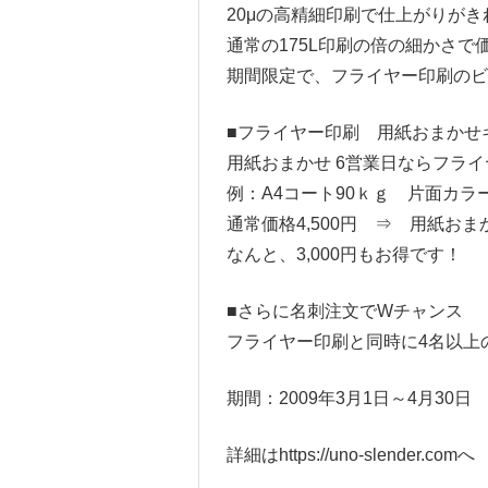
20μの高精細印刷で仕上がりが
通常の175L印刷の倍の細かさで
期間限定で、フライヤー印刷のビ
■フライヤー印刷 用紙おまかせ
用紙おまかせ 6営業日ならフラ
例：A4コート90ｋｇ 片面カラー
通常価格4,500円 ⇒ 用紙おま
なんと、3,000円もお得です！
■さらに名刺注文でWチャンス
フライヤー印刷と同時に4名以上
期間：2009年3月1日～4月30日
詳細はhttps://uno-slender.comへ