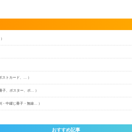
 ）
ポストカード、… ）
冊子、ポスター、ポ… ）
刺・中綴じ冊子・無線… ）
おすすめ記事