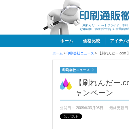
【刷れんだー.com 】フライヤー印
な印刷物・価格や評判を 印刷通販徹
ホーム
価格比較
アイテム
ホーム
>
印刷会社ニュース
>
【刷れんだー.co
ログイン
印刷会社ニュース
【刷れんだー.
ャンペーン
公開日： 2009年03月05日
最終更新日： 