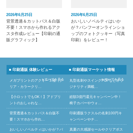
2026年6月25日
2026年6月25日
背景透過＆カットパス＆白版
おいしいノベルティはいか
不要！スマホから作れるアク
が？バンフーオンラインショ
スタ作成レビュー【印刷の通
ップのフォトクッキー（写真
販グラフィック】
印刷）をレビュー！
■ 印刷通販 体験レビュー
■ 印刷通販マーケット情報
» すべてを見る
» すべてを見る
メガプリントのアクキー３種（ク
丸型名刺やスイングPOPなどオリ
リア・カラークリ…
ジナリティ満載…
【小ロットでもOK！】アドプリ
総額3億円還元キャンペーン中！
ントのおしゃれな…
椅子カバーやウォ…
背景透過＆カットパス＆白版不
印刷通販ラクスルの名刺100円キ
要！スマホから作れ…
ャンペーンやチ…
おいしいノベルティはいかが？バ
真夏の大感謝セールやクリアポス