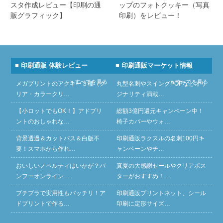
スタ作成レビュー【印刷の通
ップのフォトクッキー（写真
販グラフィック】
印刷）をレビュー！
■ 印刷通販 体験レビュー
■ 印刷通販マーケット情報
» すべてを見る
» すべてを見る
メガプリントのアクキー３種（ク
丸型名刺やスイングPOPなどオリ
リア・カラークリ…
ジナリティ満載…
【小ロットでもOK！】アドプリ
総額3億円還元キャンペーン中！
ントのおしゃれな…
椅子カバーやウォ…
背景透過＆カットパス＆白版不
印刷通販ラクスルの名刺100円キ
要！スマホから作れ…
ャンペーンやチ…
おいしいノベルティはいかが？バ
真夏の大感謝セールやクリアポス
ンフーオンライン…
ターがおすすめ！…
プチプラで実用性もバッチリ！ア
印刷通販プリントネット、シール
ドプリントで作る…
印刷に定形サイズ…