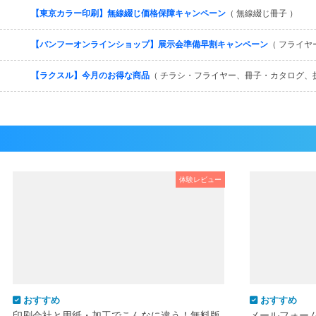
【東京カラー印刷】無線綴じ価格保障キャンペーン
（ 無線綴じ冊子 ）
【バンフーオンラインショップ】展示会準備早割キャンペーン
（ フライヤ
【ラクスル】今月のお得な商品
（ チラシ・フライヤー、冊子・カタログ、
体験レビュー
おすすめ
おすすめ
印刷会社と用紙・加工でこんなに違う！無料版
メールフォー