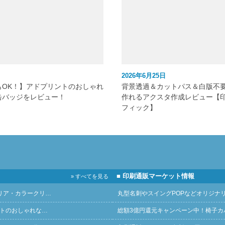
2026年6月25日
もOK！】アドプリントのおしゃれ
背景透過＆カットパス＆白版不
缶バッジをレビュー！
作れるアクスタ作成レビュー【
フィック】
■ 印刷通販マーケット情報
» すべてを見る
リア・カラークリ…
丸型名刺やスイングPOPなどオリジナ
ントのおしゃれな…
総額3億円還元キャンペーン中！椅子カ