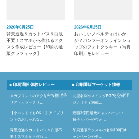
2026年6月25日
2026年6月25日
背景透過＆カットパス＆白版
おいしいノベルティはいか
不要！スマホから作れるアク
が？バンフーオンラインショ
スタ作成レビュー【印刷の通
ップのフォトクッキー（写真
販グラフィック】
印刷）をレビュー！
■ 印刷通販 体験レビュー
■ 印刷通販マーケット情報
» すべてを見る
» すべてを見る
メガプリントのアクキー３種（ク
丸型名刺やスイングPOPなどオリ
リア・カラークリ…
ジナリティ満載…
【小ロットでもOK！】アドプリ
総額3億円還元キャンペーン中！
ントのおしゃれな…
椅子カバーやウォ…
背景透過＆カットパス＆白版不
印刷通販ラクスルの名刺100円キ
要！スマホから作れ…
ャンペーンやチ…