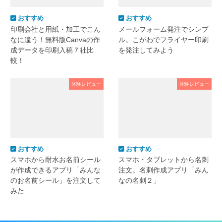
おすすめ
おすすめ
印刷会社と用紙・加工でこん
メールフォーム発注でシンプ
なに違う！無料版Canvaの作
ル。こがわでフライヤー印刷
成データを印刷入稿７社比
を発注してみよう
較！
体験レビュー
体験レビュー
おすすめ
おすすめ
スマホから耐水お名前シール
スマホ・タブレットから名刺
が作成できるアプリ「みんな
注文。名刺作成アプリ「みん
のお名前シール」を注文して
なの名刺２」
みた