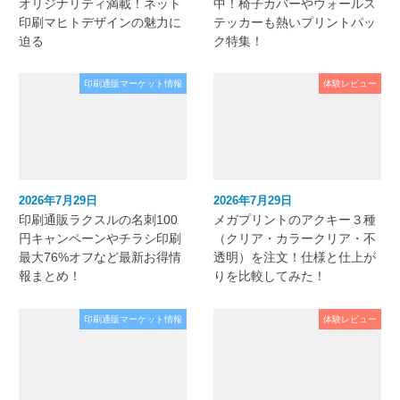
オリジナリティ満載！ネット
中！椅子カバーやウォールス
印刷マヒトデザインの魅力に
テッカーも熱いプリントパッ
迫る
ク特集！
印刷通販マーケット情報
体験レビュー
2026年7月29日
2026年7月29日
印刷通販ラクスルの名刺100
メガプリントのアクキー３種
円キャンペーンやチラシ印刷
（クリア・カラークリア・不
最大76%オフなど最新お得情
透明）を注文！仕様と仕上が
報まとめ！
りを比較してみた！
印刷通販マーケット情報
体験レビュー