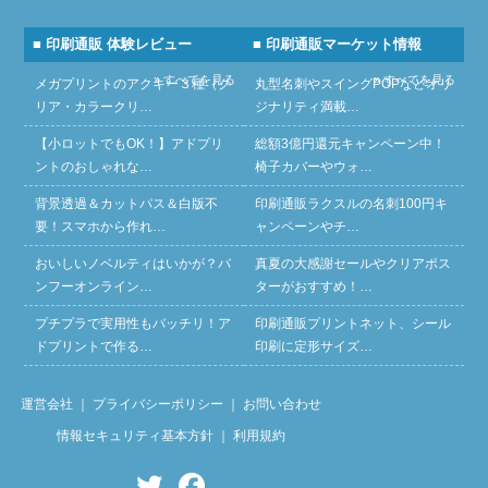
■ 印刷通販 体験レビュー
■ 印刷通販マーケット情報
» すべてを見る
» すべてを見る
メガプリントのアクキー３種（ク
丸型名刺やスイングPOPなどオリ
リア・カラークリ…
ジナリティ満載…
【小ロットでもOK！】アドプリ
総額3億円還元キャンペーン中！
ントのおしゃれな…
椅子カバーやウォ…
背景透過＆カットパス＆白版不
印刷通販ラクスルの名刺100円キ
要！スマホから作れ…
ャンペーンやチ…
おいしいノベルティはいかが？バ
真夏の大感謝セールやクリアポス
ンフーオンライン…
ターがおすすめ！…
プチプラで実用性もバッチリ！ア
印刷通販プリントネット、シール
ドプリントで作る…
印刷に定形サイズ…
運営会社
｜
プライバシーポリシー
｜
お問い合わせ
情報セキュリティ基本方針
｜
利用規約