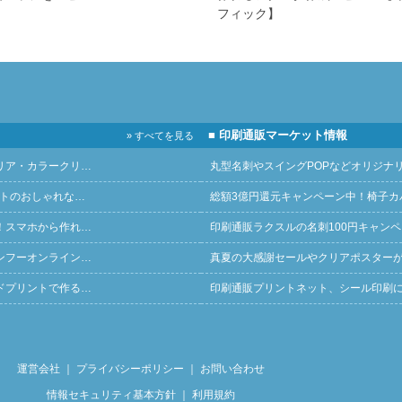
フィック】
■ 印刷通販マーケット情報
» すべてを見る
リア・カラークリ…
丸型名刺やスイングPOPなどオリジナ
ントのおしゃれな…
総額3億円還元キャンペーン中！椅子カ
！スマホから作れ…
印刷通販ラクスルの名刺100円キャン
ンフーオンライン…
真夏の大感謝セールやクリアポスター
ドプリントで作る…
印刷通販プリントネット、シール印刷
運営会社
｜
プライバシーポリシー
｜
お問い合わせ
情報セキュリティ基本方針
｜
利用規約