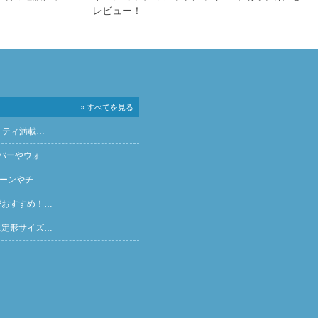
レビュー！
» すべてを見る
リティ満載…
バーやウォ…
ペーンやチ…
がおすすめ！…
に定形サイズ…