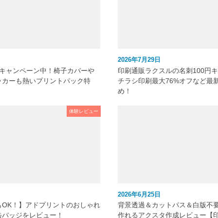
2026年7月29日
元キャンペーン中！椅子カバーや
印刷通販ラクスルの名刺100円
ッカーも熱いプリントパック特
チラシ印刷最大76%オフなど最
め！
体験レビュー
2026年6月25日
もOK！】アドプリントのおしゃれ
背景透過＆カットパス＆白版不
缶バッジをレビュー！
作れるアクスタ作成レビュー【