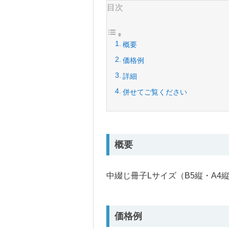
目次
概要
価格例
詳細
併せてご覧ください
概要
中綴じ冊子Lサイズ（B5縦・A4縦
価格例