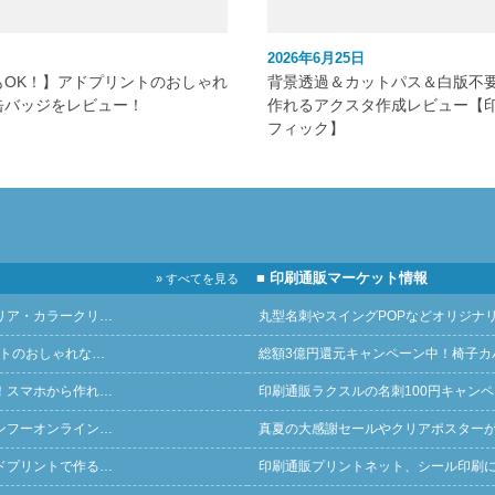
2026年6月25日
もOK！】アドプリントのおしゃれ
背景透過＆カットパス＆白版不
缶バッジをレビュー！
作れるアクスタ作成レビュー【
フィック】
■ 印刷通販マーケット情報
» すべてを見る
リア・カラークリ…
丸型名刺やスイングPOPなどオリジナ
ントのおしゃれな…
総額3億円還元キャンペーン中！椅子カ
！スマホから作れ…
印刷通販ラクスルの名刺100円キャン
ンフーオンライン…
真夏の大感謝セールやクリアポスター
ドプリントで作る…
印刷通販プリントネット、シール印刷