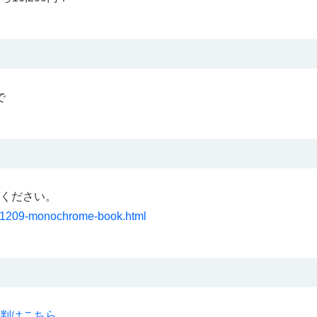
で
ください。
/201209-monochrome-book.html
判はこちら