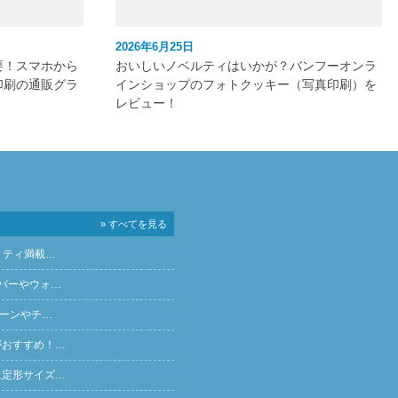
2026年6月25日
要！スマホから
おいしいノベルティはいかが？バンフーオンラ
印刷の通販グラ
インショップのフォトクッキー（写真印刷）を
レビュー！
» すべてを見る
リティ満載…
バーやウォ…
ペーンやチ…
がおすすめ！…
に定形サイズ…