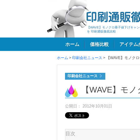
【WAVE】モノクロ冊子値下げキャン
を 印刷通販徹底比較
ホーム
価格比較
アイテム
ホーム
>
印刷会社ニュース
>
【WAVE】モノク
ログイン
印刷会社ニュース
【WAVE】モ
公開日： 2012年10月01日
目次