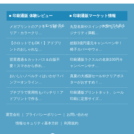
■ 印刷通販 体験レビュー
■ 印刷通販マーケット情報
» すべてを見る
» すべてを見る
メガプリントのアクキー３種（ク
丸型名刺やスイングPOPなどオリ
リア・カラークリ…
ジナリティ満載…
【小ロットでもOK！】アドプリ
総額3億円還元キャンペーン中！
ントのおしゃれな…
椅子カバーやウォ…
背景透過＆カットパス＆白版不
印刷通販ラクスルの名刺100円キ
要！スマホから作れ…
ャンペーンやチ…
おいしいノベルティはいかが？バ
真夏の大感謝セールやクリアポス
ンフーオンライン…
ターがおすすめ！…
プチプラで実用性もバッチリ！ア
印刷通販プリントネット、シール
ドプリントで作る…
印刷に定形サイズ…
運営会社
｜
プライバシーポリシー
｜
お問い合わせ
情報セキュリティ基本方針
｜
利用規約