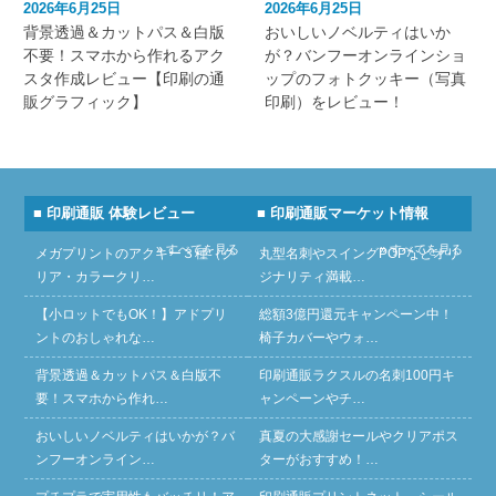
2026年6月25日
2026年6月25日
背景透過＆カットパス＆白版
おいしいノベルティはいか
不要！スマホから作れるアク
が？バンフーオンラインショ
スタ作成レビュー【印刷の通
ップのフォトクッキー（写真
販グラフィック】
印刷）をレビュー！
■ 印刷通販 体験レビュー
■ 印刷通販マーケット情報
» すべてを見る
» すべてを見る
メガプリントのアクキー３種（ク
丸型名刺やスイングPOPなどオリ
リア・カラークリ…
ジナリティ満載…
【小ロットでもOK！】アドプリ
総額3億円還元キャンペーン中！
ントのおしゃれな…
椅子カバーやウォ…
背景透過＆カットパス＆白版不
印刷通販ラクスルの名刺100円キ
要！スマホから作れ…
ャンペーンやチ…
おいしいノベルティはいかが？バ
真夏の大感謝セールやクリアポス
ンフーオンライン…
ターがおすすめ！…