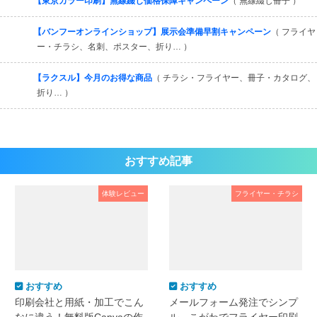
【東京カラー印刷】無線綴じ価格保障キャンペーン
（ 無線綴じ冊子 ）
【バンフーオンラインショップ】展示会準備早割キャンペーン
（ フライヤ
ー・チラシ、名刺、ポスター、折り… ）
【ラクスル】今月のお得な商品
（ チラシ・フライヤー、冊子・カタログ、
折り… ）
おすすめ記事
体験レビュー
フライヤー・チラシ
おすすめ
おすすめ
印刷会社と用紙・加工でこん
メールフォーム発注でシンプ
なに違う！無料版Canvaの作
ル。こがわでフライヤー印刷