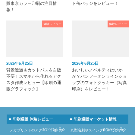
販東京カラー印刷の注目情
ト缶バッジをレビュー！
報！
体験レビュー
体験レビュー
2026年6月25日
2026年6月25日
背景透過＆カットパス＆白版
おいしいノベルティはいか
不要！スマホから作れるアク
が？バンフーオンラインショ
スタ作成レビュー【印刷の通
ップのフォトクッキー（写真
販グラフィック】
印刷）をレビュー！
■ 印刷通販 体験レビュー
■ 印刷通販マーケット情報
» すべてを見る
» すべてを見る
メガプリントのアクキー３種（ク
丸型名刺やスイングPOPなどオリ