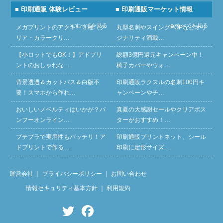
■ 印刷通販 体験レビュー
■ 印刷通販マーケット情報
» すべてを見る
» すべてを見る
メガプリントのアクキー３種（ク
丸型名刺やスイングPOPなどオリ
リア・カラークリ…
ジナリティ満載…
【小ロットでもOK！】アドプリ
総額3億円還元キャンペーン中！
ントのおしゃれな…
椅子カバーやウォ…
背景透過＆カットパス＆白版不
印刷通販ラクスルの名刺100円キ
要！スマホから作れ…
ャンペーンやチ…
おいしいノベルティはいかが？バ
真夏の大感謝セールやクリアポス
ンフーオンライン…
ターがおすすめ！…
プチプラで実用性もバッチリ！ア
印刷通販プリントネット、シール
ドプリントで作る…
印刷に定形サイズ…
運営会社
｜
プライバシーポリシー
｜
お問い合わせ
情報セキュリティ基本方針
｜
利用規約