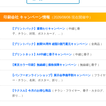
印刷会社 キャンペーン情報
（2026/08/06 現在開催中）
すべてを見る
【プリントパック】週替わりキャンペーン
（ 中綴じ冊
子、チラシ、封筒、ポストカード、… ）
【プリントパック】創業56周年 総額3億円還元キャンペーン
（ 全商品 ）
【プリントネット】A4中綴じ冊子キャンペーン
（ 中綴じ冊子 ）
【東京カラー印刷】無線綴じ価格保障キャンペーン
（ 無線綴じ冊子 ）
【バンフーオンラインショップ】展示会準備早割キャンペーン
（ フライヤ
ー・チラシ、名刺、ポスター、折り… ）
【ラクスル】今月のお得な商品
（ チラシ・フライヤー、冊子・カタログ、
折り… ）