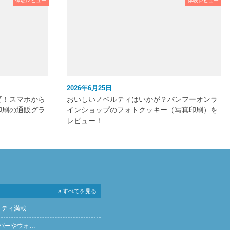
体験レビュー
体験レビュー
2026年6月25日
要！スマホから
おいしいノベルティはいかが？バンフーオンラ
印刷の通販グラ
インショップのフォトクッキー（写真印刷）を
レビュー！
» すべてを見る
リティ満載…
バーやウォ…