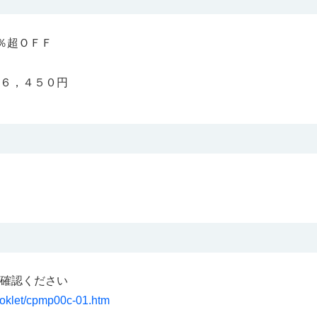
％超ＯＦＦ
６，４５０円
確認ください
booklet/cpmp00c-01.htm