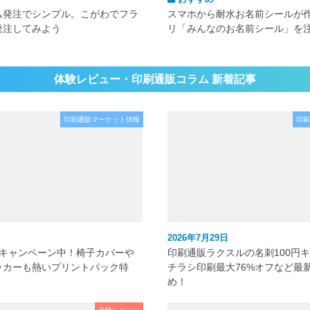
ム発注でシンプル。こがわでフラ
スマホから耐水お名前シールが
発注してみよう
リ「みんなのお名前シール」を
体験レビュー・印刷通販コラム 新着記事
印刷通販マーケット情報
印刷
2026年7月29日
元キャンペーン中！椅子カバーや
印刷通販ラクスルの名刺100円
ッカーも熱いプリントパック特
チラシ印刷最大76%オフなど最
め！