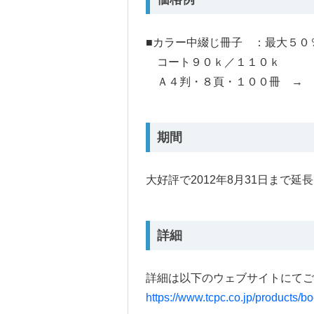
■カラー中綴じ冊子 ：最大５０
コート９０ｋ／１１０ｋ
Ａ４判・８頁・１００冊 → 
期間
大好評で2012年8月31日まで延長
詳細
詳細は以下のウェブサイトにてご
https://www.tcpc.co.jp/products/