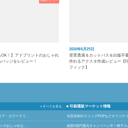
体験レビュー
2026年6月25日
もOK！】アドプリントのおしゃれ
背景透過＆カットパス＆白版不
缶バッジをレビュー！
作れるアクスタ作成レビュー【
フィック】
■ 印刷通販マーケット情報
» すべてを見る
リア・カラークリ…
丸型名刺やスイングPOPなどオリジナ
ントのおしゃれな…
総額3億円還元キャンペーン中！椅子カ