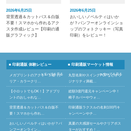
2026年6月25日
2026年6月25日
背景透過＆カットパス＆白版
おいしいノベルティはいか
不要！スマホから作れるアク
が？バンフーオンラインショ
スタ作成レビュー【印刷の通
ップのフォトクッキー（写真
販グラフィック】
印刷）をレビュー！
■ 印刷通販 体験レビュー
■ 印刷通販マーケット情報
» すべてを見る
» すべてを見る
メガプリントのアクキー３種（ク
丸型名刺やスイングPOPなどオリ
リア・カラークリ…
ジナリティ満載…
【小ロットでもOK！】アドプリ
総額3億円還元キャンペーン中！
ントのおしゃれな…
椅子カバーやウォ…
背景透過＆カットパス＆白版不
印刷通販ラクスルの名刺100円キ
要！スマホから作れ…
ャンペーンやチ…
おいしいノベルティはいかが？バ
真夏の大感謝セールやクリアポス
ンフーオンライン…
ターがおすすめ！…