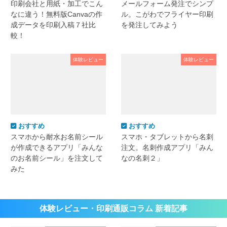
印刷会社と用紙・加工でこん
メールフォーム発注でシンプ
なに違う！無料版Canvaの作
ル。こがわでフライヤー印刷
成データを印刷入稿７社比
を発注してみよう
較！
体験レビュー
体験レビュー
おすすめ
おすすめ
スマホから耐水お名前シール
スマホ・タブレットから名刺
が作成できるアプリ「みんな
注文。名刺作成アプリ「みん
のお名前シール」を注文して
なの名刺２」
みた
体験レビュー・印刷通販コラム 新着記事