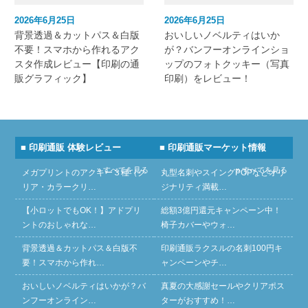
2026年6月25日
2026年6月25日
背景透過＆カットパス＆白版
おいしいノベルティはいか
不要！スマホから作れるアク
が？バンフーオンラインショ
スタ作成レビュー【印刷の通
ップのフォトクッキー（写真
販グラフィック】
印刷）をレビュー！
■ 印刷通販 体験レビュー
■ 印刷通販マーケット情報
» すべてを見る
» すべてを見る
メガプリントのアクキー３種（ク
丸型名刺やスイングPOPなどオリ
リア・カラークリ…
ジナリティ満載…
【小ロットでもOK！】アドプリ
総額3億円還元キャンペーン中！
ントのおしゃれな…
椅子カバーやウォ…
背景透過＆カットパス＆白版不
印刷通販ラクスルの名刺100円キ
要！スマホから作れ…
ャンペーンやチ…
おいしいノベルティはいかが？バ
真夏の大感謝セールやクリアポス
ンフーオンライン…
ターがおすすめ！…