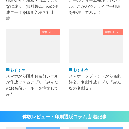
印刷会社と用紙・加工でこん
メールフォーム発注でシンプ
なに違う！無料版Canvaの作
ル。こがわでフライヤー印刷
成データを印刷入稿７社比
を発注してみよう
較！
体験レビュー
体験レビュー
おすすめ
おすすめ
スマホから耐水お名前シール
スマホ・タブレットから名刺
が作成できるアプリ「みんな
注文。名刺作成アプリ「みん
のお名前シール」を注文して
なの名刺２」
みた
体験レビュー・印刷通販コラム 新着記事