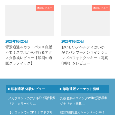
体験レビュー
体験レビュー
2026年6月25日
2026年6月25日
背景透過＆カットパス＆白版
おいしいノベルティはいか
不要！スマホから作れるアク
が？バンフーオンラインショ
スタ作成レビュー【印刷の通
ップのフォトクッキー（写真
販グラフィック】
印刷）をレビュー！
■ 印刷通販 体験レビュー
■ 印刷通販マーケット情報
» すべてを見る
» すべてを見る
メガプリントのアクキー３種（ク
丸型名刺やスイングPOPなどオリ
リア・カラークリ…
ジナリティ満載…
【小ロットでもOK！】アドプリ
総額3億円還元キャンペーン中！