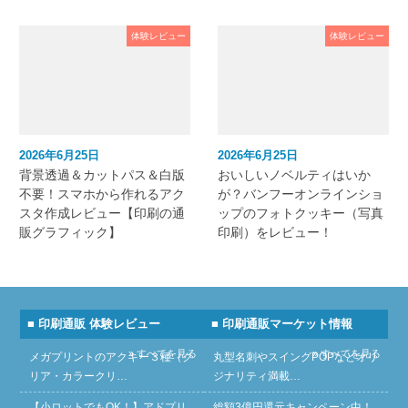
体験レビュー
体験レビュー
2026年6月25日
2026年6月25日
背景透過＆カットパス＆白版
おいしいノベルティはいか
不要！スマホから作れるアク
が？バンフーオンラインショ
スタ作成レビュー【印刷の通
ップのフォトクッキー（写真
販グラフィック】
印刷）をレビュー！
■ 印刷通販 体験レビュー
■ 印刷通販マーケット情報
» すべてを見る
» すべてを見る
メガプリントのアクキー３種（ク
丸型名刺やスイングPOPなどオリ
リア・カラークリ…
ジナリティ満載…
【小ロットでもOK！】アドプリ
総額3億円還元キャンペーン中！