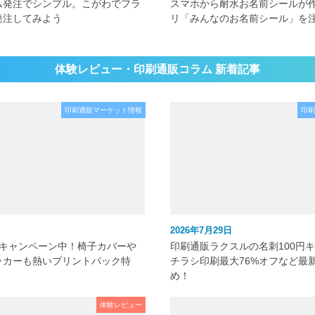
ム発注でシンプル。こがわでフラ
スマホから耐水お名前シールが
発注してみよう
リ「みんなのお名前シール」を
体験レビュー・印刷通販コラム 新着記事
印刷通販マーケット情報
印刷
2026年7月29日
元キャンペーン中！椅子カバーや
印刷通販ラクスルの名刺100円
ッカーも熱いプリントパック特
チラシ印刷最大76%オフなど最
め！
体験レビュー