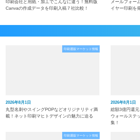
印刷会社と用紙・加工でこんなに違う！無料版
メールフォー
Canvaの作成データを印刷入稿７社比較！
イヤー印刷を
印刷通販マーケット情報
2026年8月1日
2026年8月1日
丸型名刺やスイングPOPなどオリジナリティ満
総額3億円還
載！ネット印刷マヒトデザインの魅力に迫る
ウォールステ
集！
印刷通販マーケット情報