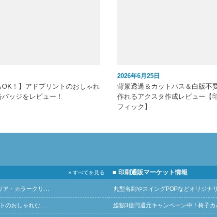
2026年6月25日
もOK！】アドプリントのおしゃれ
背景透過＆カットパス＆白版不
缶バッジをレビュー！
作れるアクスタ作成レビュー【
フィック】
■ 印刷通販マーケット情報
» すべてを見る
リア・カラークリ…
丸型名刺やスイングPOPなどオリジナ
ントのおしゃれな…
総額3億円還元キャンペーン中！椅子カ