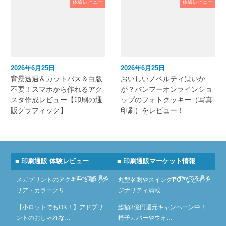
体験レビュー
体験レビュー
2026年6月25日
2026年6月25日
背景透過＆カットパス＆白版
おいしいノベルティはいか
不要！スマホから作れるアク
が？バンフーオンラインショ
スタ作成レビュー【印刷の通
ップのフォトクッキー（写真
販グラフィック】
印刷）をレビュー！
■ 印刷通販 体験レビュー
■ 印刷通販マーケット情報
» すべてを見る
» すべてを見る
メガプリントのアクキー３種（ク
丸型名刺やスイングPOPなどオリ
リア・カラークリ…
ジナリティ満載…
【小ロットでもOK！】アドプリ
総額3億円還元キャンペーン中！
ントのおしゃれな…
椅子カバーやウォ…