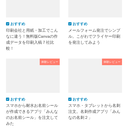
おすすめ
おすすめ
印刷会社と用紙・加工でこん
メールフォーム発注でシンプ
なに違う！無料版Canvaの作
ル。こがわでフライヤー印刷
成データを印刷入稿７社比
を発注してみよう
較！
体験レビュー
体験レビュー
おすすめ
おすすめ
スマホから耐水お名前シール
スマホ・タブレットから名刺
が作成できるアプリ「みんな
注文。名刺作成アプリ「みん
のお名前シール」を注文して
なの名刺２」
みた