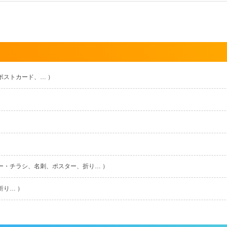
ポストカード、… ）
ー・チラシ、名刺、ポスター、折り… ）
折り… ）