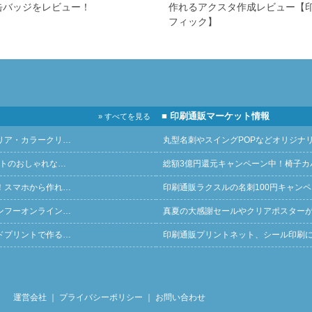
缶バッジをレビュー！
作れるアクスタ作成レビュー【
フィック】
■ 印刷通販マーケット情報
» すべてを見る
リア・カラークリ…
丸型名刺やスイングPOPなどオリジナ
ントのおしゃれな…
総額3億円還元キャンペーン中！椅子カ
！スマホから作れ…
印刷通販ラクスルの名刺100円キャン
ンフーオンライン…
真夏の大感謝セールやクリアポスター
ドプリントで作る…
印刷通販プリントネット、シール印刷
運営会社
｜
プライバシーポリシー
｜
お問い合わせ