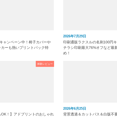
2026年7月29日
元キャンペーン中！椅子カバーや
印刷通販ラクスルの名刺100円
ッカーも熱いプリントパック特
チラシ印刷最大76%オフなど最
め！
体験レビュー
2026年6月25日
もOK！】アドプリントのおしゃれ
背景透過＆カットパス＆白版不