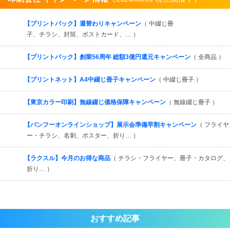
すべてを見る
【プリントパック】週替わりキャンペーン
（ 中綴じ冊
子、チラシ、封筒、ポストカード、… ）
【プリントパック】創業56周年 総額3億円還元キャンペーン
（ 全商品 ）
【プリントネット】A4中綴じ冊子キャンペーン
（ 中綴じ冊子 ）
【東京カラー印刷】無線綴じ価格保障キャンペーン
（ 無線綴じ冊子 ）
【バンフーオンラインショップ】展示会準備早割キャンペーン
（ フライヤ
ー・チラシ、名刺、ポスター、折り… ）
【ラクスル】今月のお得な商品
（ チラシ・フライヤー、冊子・カタログ、
折り… ）
おすすめ記事