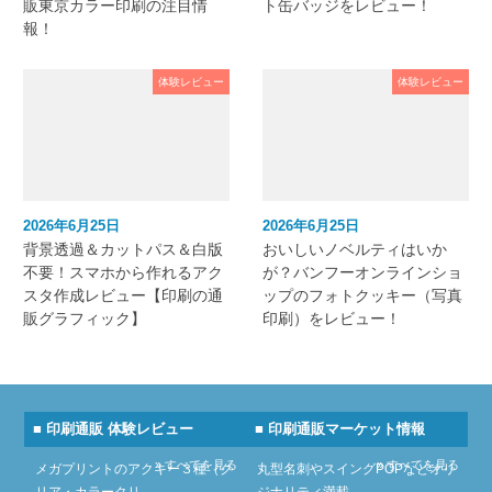
販東京カラー印刷の注目情
ト缶バッジをレビュー！
報！
体験レビュー
体験レビュー
2026年6月25日
2026年6月25日
背景透過＆カットパス＆白版
おいしいノベルティはいか
不要！スマホから作れるアク
が？バンフーオンラインショ
スタ作成レビュー【印刷の通
ップのフォトクッキー（写真
販グラフィック】
印刷）をレビュー！
■ 印刷通販 体験レビュー
■ 印刷通販マーケット情報
» すべてを見る
» すべてを見る
メガプリントのアクキー３種（ク
丸型名刺やスイングPOPなどオリ