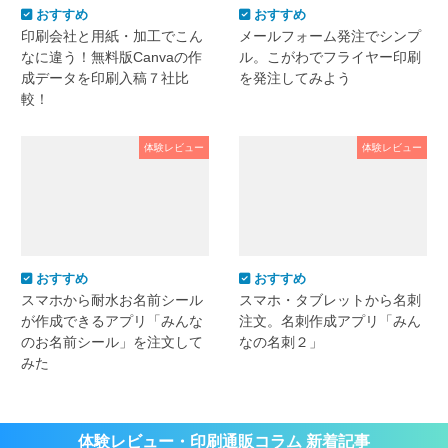
おすすめ
おすすめ
印刷会社と用紙・加工でこん
メールフォーム発注でシンプ
なに違う！無料版Canvaの作
ル。こがわでフライヤー印刷
成データを印刷入稿７社比
を発注してみよう
較！
体験レビュー
体験レビュー
おすすめ
おすすめ
スマホから耐水お名前シール
スマホ・タブレットから名刺
が作成できるアプリ「みんな
注文。名刺作成アプリ「みん
のお名前シール」を注文して
なの名刺２」
みた
体験レビュー・印刷通販コラム 新着記事