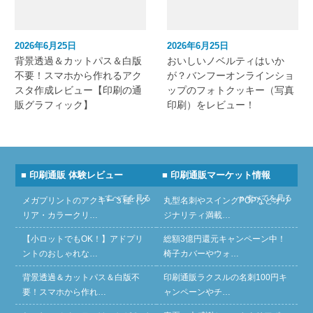
2026年6月25日
2026年6月25日
背景透過＆カットパス＆白版
おいしいノベルティはいか
不要！スマホから作れるアク
が？バンフーオンラインショ
スタ作成レビュー【印刷の通
ップのフォトクッキー（写真
販グラフィック】
印刷）をレビュー！
■ 印刷通販 体験レビュー
■ 印刷通販マーケット情報
» すべてを見る
» すべてを見る
メガプリントのアクキー３種（ク
丸型名刺やスイングPOPなどオリ
リア・カラークリ…
ジナリティ満載…
【小ロットでもOK！】アドプリ
総額3億円還元キャンペーン中！
ントのおしゃれな…
椅子カバーやウォ…
背景透過＆カットパス＆白版不
印刷通販ラクスルの名刺100円キ
要！スマホから作れ…
ャンペーンやチ…