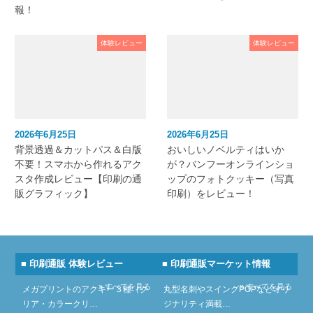
報！
体験レビュー
体験レビュー
2026年6月25日
2026年6月25日
背景透過＆カットパス＆白版
おいしいノベルティはいか
不要！スマホから作れるアク
が？バンフーオンラインショ
スタ作成レビュー【印刷の通
ップのフォトクッキー（写真
販グラフィック】
印刷）をレビュー！
■ 印刷通販 体験レビュー
■ 印刷通販マーケット情報
» すべてを見る
» すべてを見る
メガプリントのアクキー３種（ク
丸型名刺やスイングPOPなどオリ
リア・カラークリ…
ジナリティ満載…