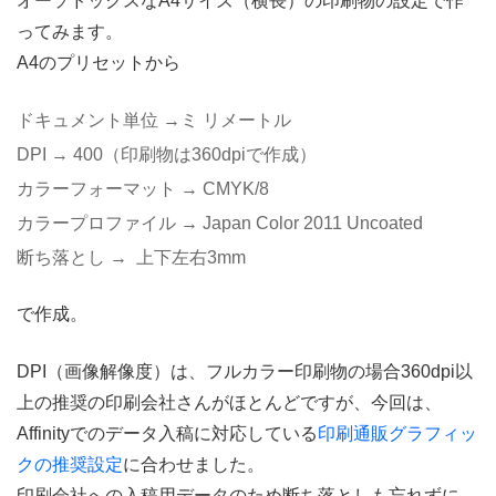
オーソドックスなA4サイズ（横長）の印刷物の設定で作
ってみます。
A4のプリセットから
ドキュメント単位 →ミ リメートル
DPI → 400（印刷物は360dpiで作成）
カラーフォーマット → CMYK/8
カラープロファイル → Japan Color 2011 Uncoated
断ち落とし → 上下左右3mm
で作成。
DPI（画像解像度）は、フルカラー印刷物の場合360dpi以
上の推奨の印刷会社さんがほとんどですが、今回は、
Affinityでのデータ入稿に対応している
印刷通販グラフィッ
クの推奨設定
に合わせました。
印刷会社への入稿用データのため断ち落としも忘れずに。