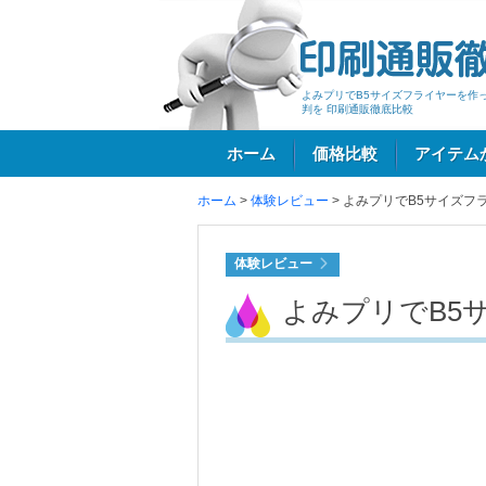
よみプリでB5サイズフライヤーを作
判を 印刷通販徹底比較
ホーム
価格比較
アイテム
ホーム
>
体験レビュー
>
よみプリでB5サイズフ
ログイン
体験レビュー
よみプリでB5