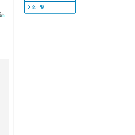
全一覧
評
ま