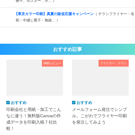
冊子、ポスター、ポ… ）
【東京カラー印刷】真夏の販促応援キャンペーン
（ チラシフライヤー・名
刺・中綴じ冊子・無線… ）
おすすめ記事
体験レビュー
フライヤー・チラシ
おすすめ
おすすめ
印刷会社と用紙・加工でこん
メールフォーム発注でシンプ
なに違う！無料版Canvaの作
ル。こがわでフライヤー印刷
成データを印刷入稿７社比
を発注してみよう
較！