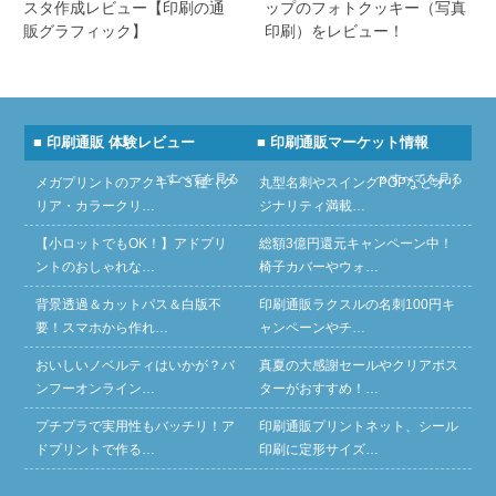
スタ作成レビュー【印刷の通
ップのフォトクッキー（写真
販グラフィック】
印刷）をレビュー！
■ 印刷通販 体験レビュー
■ 印刷通販マーケット情報
» すべてを見る
» すべてを見る
メガプリントのアクキー３種（ク
丸型名刺やスイングPOPなどオリ
リア・カラークリ…
ジナリティ満載…
【小ロットでもOK！】アドプリ
総額3億円還元キャンペーン中！
ントのおしゃれな…
椅子カバーやウォ…
背景透過＆カットパス＆白版不
印刷通販ラクスルの名刺100円キ
要！スマホから作れ…
ャンペーンやチ…
おいしいノベルティはいかが？バ
真夏の大感謝セールやクリアポス
ンフーオンライン…
ターがおすすめ！…
プチプラで実用性もバッチリ！ア
印刷通販プリントネット、シール
ドプリントで作る…
印刷に定形サイズ…