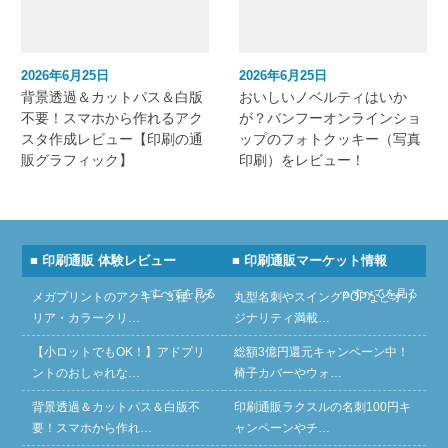
2026年6月25日
2026年6月25日
背景透過＆カットパス＆白版
おいしいノベルティはいか
不要！スマホから作れるアク
が？バンフーオンラインショ
スタ作成レビュー【印刷の通
ップのフォトクッキー（写真
販グラフィック】
印刷）をレビュー！
■ 印刷通販 体験レビュー
■ 印刷通販マーケット情報
» すべてを見る
» すべてを見る
メガプリントのアクキー３種（ク
丸型名刺やスイングPOPなどオリ
リア・カラークリ…
ジナリティ満載…
【小ロットでもOK！】アドプリ
総額3億円還元キャンペーン中！
ントのおしゃれな…
椅子カバーやウォ…
背景透過＆カットパス＆白版不
印刷通販ラクスルの名刺100円キ
要！スマホから作れ…
ャンペーンやチ…