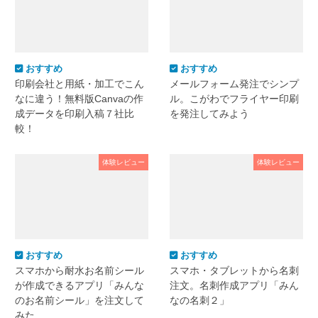
おすすめ
おすすめ
印刷会社と用紙・加工でこん
メールフォーム発注でシンプ
なに違う！無料版Canvaの作
ル。こがわでフライヤー印刷
成データを印刷入稿７社比
を発注してみよう
較！
体験レビュー
体験レビュー
おすすめ
おすすめ
スマホから耐水お名前シール
スマホ・タブレットから名刺
が作成できるアプリ「みんな
注文。名刺作成アプリ「みん
のお名前シール」を注文して
なの名刺２」
みた