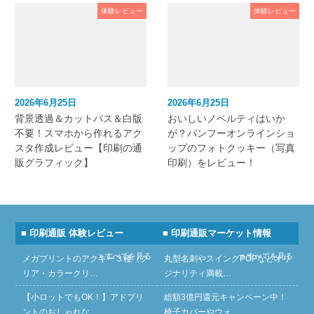
体験レビュー
体験レビュー
2026年6月25日
2026年6月25日
背景透過＆カットパス＆白版
おいしいノベルティはいか
不要！スマホから作れるアク
が？バンフーオンラインショ
スタ作成レビュー【印刷の通
ップのフォトクッキー（写真
販グラフィック】
印刷）をレビュー！
■ 印刷通販 体験レビュー
■ 印刷通販マーケット情報
» すべてを見る
» すべてを見る
メガプリントのアクキー３種（ク
丸型名刺やスイングPOPなどオリ
リア・カラークリ…
ジナリティ満載…
【小ロットでもOK！】アドプリ
総額3億円還元キャンペーン中！
ントのおしゃれな…
椅子カバーやウォ…