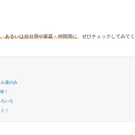
、あるいは自分用や家庭・仲間用に
、ぜひチェックしてみてく
ナル湯のみ
簡単！
いろいろ
しく！