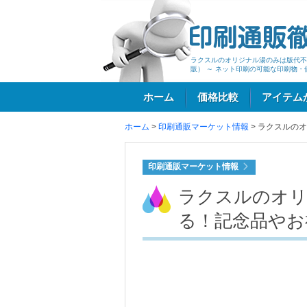
ラクスルのオリジナル湯のみは版代不
販） ～ ネット印刷の可能な印刷物・
ホーム
価格比較
アイテム
ホーム
>
印刷通販マーケット情報
>
ラクスルのオ
ログイン
印刷通販マーケット情報
ラクスルのオリ
る！記念品やお