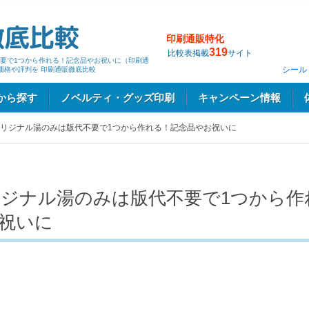
印刷通販特化
319
比較表掲載
サイト
要で1つから作れる！記念品やお祝いに（印刷通
シール
価格や評判を 印刷通販徹底比較
から探す
ノベルティ・グッズ印刷
キャンペーン情報
リジナル湯のみは版代不要で1つから作れる！記念品やお祝いに
ジナル湯のみは版代不要で1つから作
祝いに