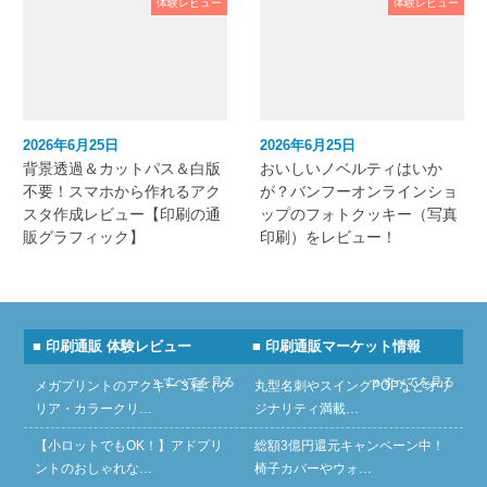
体験レビュー
体験レビュー
2026年6月25日
2026年6月25日
背景透過＆カットパス＆白版
おいしいノベルティはいか
不要！スマホから作れるアク
が？バンフーオンラインショ
スタ作成レビュー【印刷の通
ップのフォトクッキー（写真
販グラフィック】
印刷）をレビュー！
■ 印刷通販 体験レビュー
■ 印刷通販マーケット情報
» すべてを見る
» すべてを見る
メガプリントのアクキー３種（ク
丸型名刺やスイングPOPなどオリ
リア・カラークリ…
ジナリティ満載…
【小ロットでもOK！】アドプリ
総額3億円還元キャンペーン中！
ントのおしゃれな…
椅子カバーやウォ…