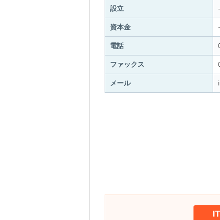
設立
資本金
電話
ファックス
メール