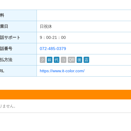
料
業日
日祝休
話サポート
9：00-21：00
話番号
072-485-0379
払方法
ク
銀
代
コ
QR
後
店
RL
https://www.it-color.com/
りません。