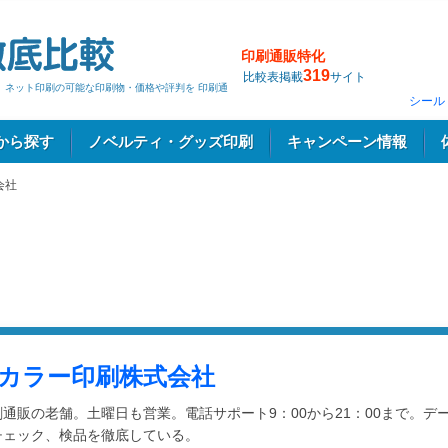
印刷通販特化
319
比較表掲載
サイト
～ ネット印刷の可能な印刷物・価格や評判を 印刷通
シール
から探す
ノベルティ・グッズ印刷
キャンペーン情報
会社
Tカラー印刷株式会社
刷通販の老舗。土曜日も営業。電話サポート9：00から21：00まで。デ
チェック、検品を徹底している。