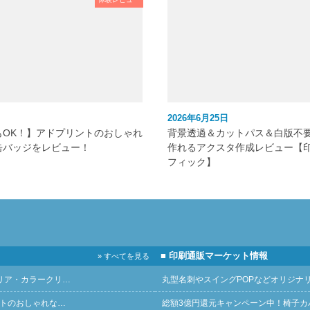
2026年6月25日
もOK！】アドプリントのおしゃれ
背景透過＆カットパス＆白版不
缶バッジをレビュー！
作れるアクスタ作成レビュー【
フィック】
■ 印刷通販マーケット情報
» すべてを見る
リア・カラークリ…
丸型名刺やスイングPOPなどオリジナ
ントのおしゃれな…
総額3億円還元キャンペーン中！椅子カ