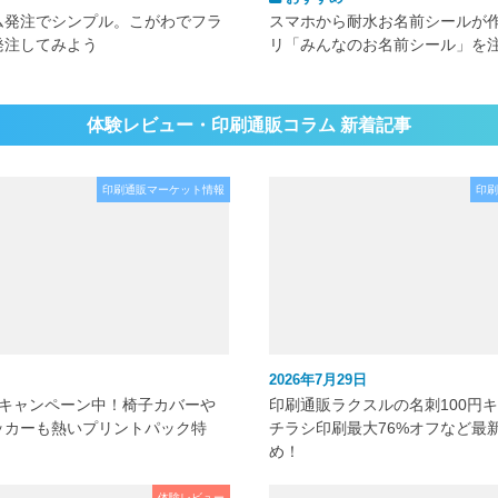
ム発注でシンプル。こがわでフラ
スマホから耐水お名前シールが
発注してみよう
リ「みんなのお名前シール」を
体験レビュー・印刷通販コラム 新着記事
印刷通販マーケット情報
印刷
2026年7月29日
元キャンペーン中！椅子カバーや
印刷通販ラクスルの名刺100円
ッカーも熱いプリントパック特
チラシ印刷最大76%オフなど最
め！
体験レビュー