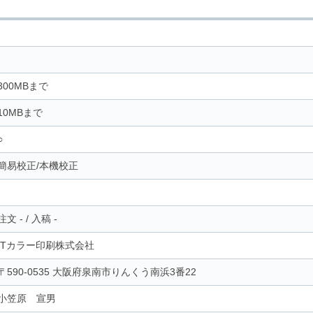
-
-
300MBまで
10MBまで
○
簡易校正/本機校正
-
注文
-
/
入稿
-
ITカラー印刷株式会社
〒590-0535 大阪府泉南市りんくう南浜3番22
小笠原 宣男