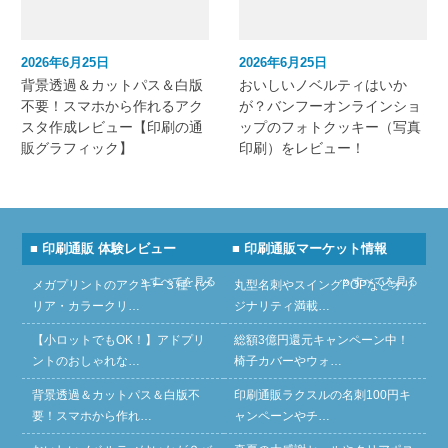
2026年6月25日
2026年6月25日
背景透過＆カットパス＆白版
おいしいノベルティはいか
不要！スマホから作れるアク
が？バンフーオンラインショ
スタ作成レビュー【印刷の通
ップのフォトクッキー（写真
販グラフィック】
印刷）をレビュー！
■ 印刷通販 体験レビュー
■ 印刷通販マーケット情報
» すべてを見る
» すべてを見る
メガプリントのアクキー３種（ク
丸型名刺やスイングPOPなどオリ
リア・カラークリ…
ジナリティ満載…
【小ロットでもOK！】アドプリ
総額3億円還元キャンペーン中！
ントのおしゃれな…
椅子カバーやウォ…
背景透過＆カットパス＆白版不
印刷通販ラクスルの名刺100円キ
要！スマホから作れ…
ャンペーンやチ…