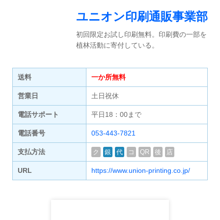
ユニオン印刷通販事業部
初回限定お試し印刷無料。印刷費の一部を
植林活動に寄付している。
送料
一か所無料
営業日
土日祝休
電話サポート
平日18：00まで
電話番号
053-443-7821
支払方法
ク
銀
代
コ
QR
後
店
URL
https://www.union-printing.co.jp/