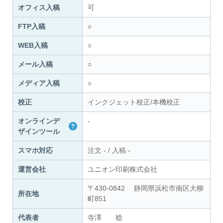
オフィス入稿
可
FTP入稿
○
WEB入稿
○
メール入稿
○
メディア入稿
○
校正
インクジェット校正/本機校正
オンラインデ
-
ザインツール
スマホ対応
注文
-
/
入稿
-
運営会社
ユニオン印刷株式会社
〒430-0842 静岡県浜松市南区大柳
所在地
町851
代表者
寺澤 稔