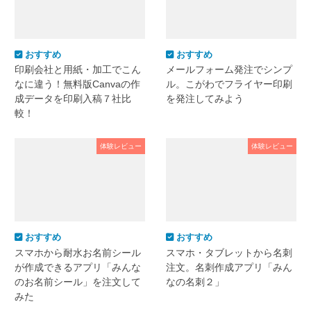
おすすめ
おすすめ
印刷会社と用紙・加工でこん
メールフォーム発注でシンプ
なに違う！無料版Canvaの作
ル。こがわでフライヤー印刷
成データを印刷入稿７社比
を発注してみよう
較！
体験レビュー
体験レビュー
おすすめ
おすすめ
スマホから耐水お名前シール
スマホ・タブレットから名刺
が作成できるアプリ「みんな
注文。名刺作成アプリ「みん
のお名前シール」を注文して
なの名刺２」
みた