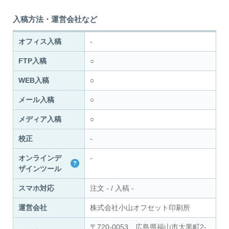
入稿方法・運営会社など
オフィス入稿
-
FTP入稿
○
WEB入稿
○
メール入稿
○
メディア入稿
○
校正
-
オンラインデ
-
ザインツール
スマホ対応
注文
-
/
入稿
-
運営会社
株式会社小山オフセット印刷所
〒720-0053 広島県福山市大黒町2-