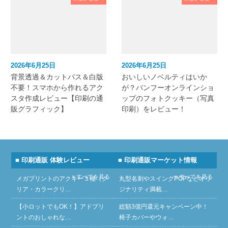
2026年6月25日
2026年6月25日
背景透過＆カットパス＆白版
おいしいノベルティはいか
不要！スマホから作れるアク
が？バンフーオンラインショ
スタ作成レビュー【印刷の通
ップのフォトクッキー（写真
販グラフィック】
印刷）をレビュー！
■ 印刷通販 体験レビュー
■ 印刷通販マーケット情報
» すべてを見る
» すべてを見る
メガプリントのアクキー３種（ク
丸型名刺やスイングPOPなどオリ
リア・カラークリ…
ジナリティ満載…
【小ロットでもOK！】アドプリ
総額3億円還元キャンペーン中！
ントのおしゃれな…
椅子カバーやウォ…