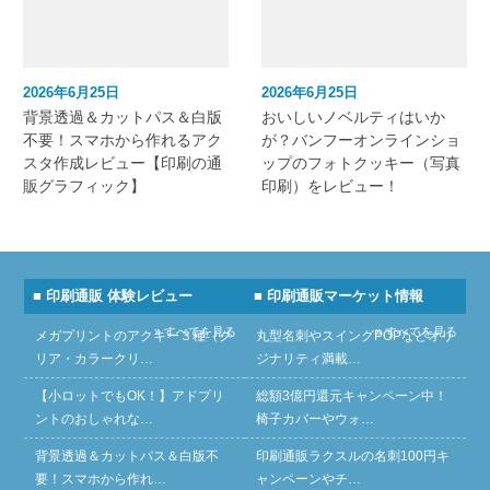
2026年6月25日
2026年6月25日
背景透過＆カットパス＆白版
おいしいノベルティはいか
不要！スマホから作れるアク
が？バンフーオンラインショ
スタ作成レビュー【印刷の通
ップのフォトクッキー（写真
販グラフィック】
印刷）をレビュー！
■ 印刷通販 体験レビュー
■ 印刷通販マーケット情報
» すべてを見る
» すべてを見る
メガプリントのアクキー３種（ク
丸型名刺やスイングPOPなどオリ
リア・カラークリ…
ジナリティ満載…
【小ロットでもOK！】アドプリ
総額3億円還元キャンペーン中！
ントのおしゃれな…
椅子カバーやウォ…
背景透過＆カットパス＆白版不
印刷通販ラクスルの名刺100円キ
要！スマホから作れ…
ャンペーンやチ…