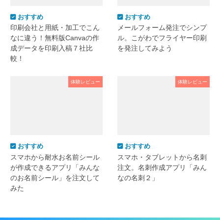
おすすめ
おすすめ
印刷会社と用紙・加工でこん
メールフォーム発注でシンプ
なに違う！無料版Canvaの作
ル。こがわでフライヤー印刷
成データを印刷入稿７社比
を発注してみよう
較！
体験レビュー
体験レビュー
おすすめ
おすすめ
スマホから耐水お名前シール
スマホ・タブレットから名刺
が作成できるアプリ「みんな
注文。名刺作成アプリ「みん
のお名前シール」を注文して
なの名刺２」
みた