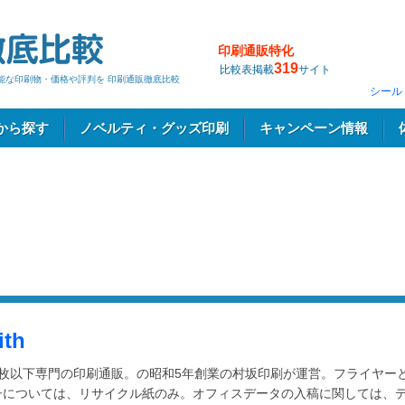
印刷通販特化
319
比較表掲載
サイト
の可能な印刷物・価格や評判を 印刷通販徹底比較
シール
から探す
ノベルティ・グッズ印刷
キャンペーン情報
ith
万枚以下専門の印刷通販。の昭和5年創業の村坂印刷が運営。フライヤー
子については、リサイクル紙のみ。オフィスデータの入稿に関しては、