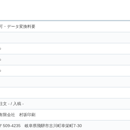
可・データ変換料要
-
○
○
○
-
-
注文
-
/
入稿
-
有限会社 村坂印刷
〒509-4235 岐阜県飛騨市古川町幸栄町7-30