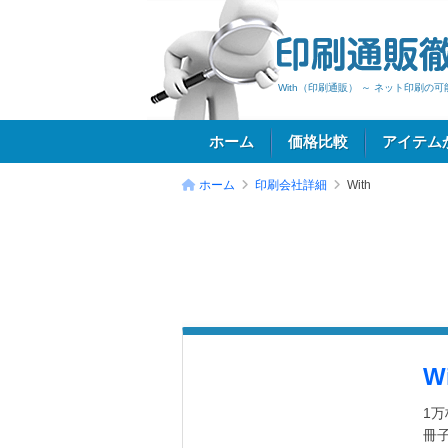
With（印刷通販） ～ ネット印刷
ホーム
価格比較
アイテム
ホーム
印刷会社詳細
With
ログイン
W
1
冊