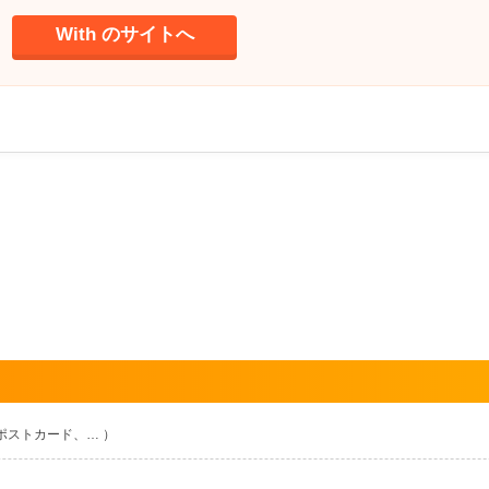
With のサイトへ
ポストカード、… ）