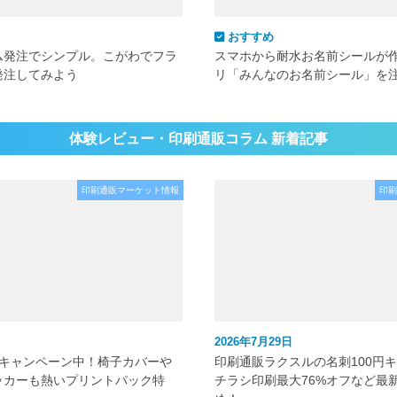
おすすめ
ム発注でシンプル。こがわでフラ
スマホから耐水お名前シールが
発注してみよう
リ「みんなのお名前シール」を
体験レビュー・印刷通販コラム 新着記事
印刷通販マーケット情報
印刷
2026年7月29日
元キャンペーン中！椅子カバーや
印刷通販ラクスルの名刺100円
ッカーも熱いプリントパック特
チラシ印刷最大76%オフなど最