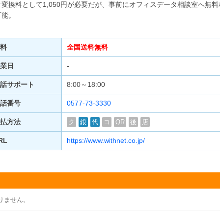
タ変換料として1,050円が必要だが、事前にオフィスデータ相談室へ無料
可能。
料
全国送料無料
業日
‐
話サポート
8:00～18:00
話番号
0577-73-3330
払方法
ク
銀
代
コ
QR
後
店
RL
https://www.withnet.co.jp/
りません。