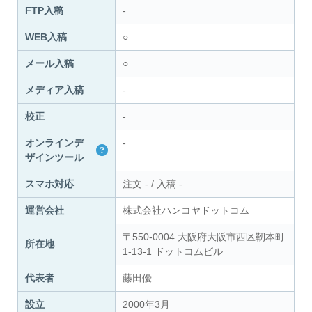
FTP入稿
-
WEB入稿
○
メール入稿
○
メディア入稿
-
校正
-
オンラインデ
-
ザインツール
スマホ対応
注文
-
/
入稿
-
運営会社
株式会社ハンコヤドットコム
〒550-0004 大阪府大阪市西区靭本町
所在地
1-13-1 ドットコムビル
代表者
藤田優
設立
2000年3月