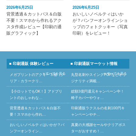
2026年6月25日
2026年6月25日
背景透過＆カットパス＆白版
おいしいノベルティはいか
不要！スマホから作れるアク
が？バンフーオンラインショ
スタ作成レビュー【印刷の通
ップのフォトクッキー（写真
販グラフィック】
印刷）をレビュー！
■ 印刷通販 体験レビュー
■ 印刷通販マーケット情報
» すべてを見る
» すべてを見る
メガプリントのアクキー３種（ク
丸型名刺やスイングPOPなどオリ
リア・カラークリ…
ジナリティ満載…
【小ロットでもOK！】アドプリ
総額3億円還元キャンペーン中！
ントのおしゃれな…
椅子カバーやウォ…
背景透過＆カットパス＆白版不
印刷通販ラクスルの名刺100円キ
要！スマホから作れ…
ャンペーンやチ…
おいしいノベルティはいかが？バ
真夏の大感謝セールやクリアポス
ンフーオンライン…
ターがおすすめ！…