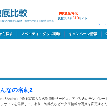
印刷通販特化
319
比較表掲載
サイト
ト印刷の可能な印刷物・価格や評判を 印刷通販徹底
シール
から探す
ノベルティ・グッズ印刷
キャンペーン情報
んなの名刺2
hone&Androidで作る写真入り名刺印刷サービス。アプリ内のテンプレー
らデザインを選択して、名前・連絡先などの文字情報や写真を変更する