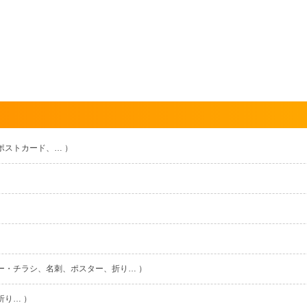
ポストカード、… ）
ー・チラシ、名刺、ポスター、折り… ）
折り… ）