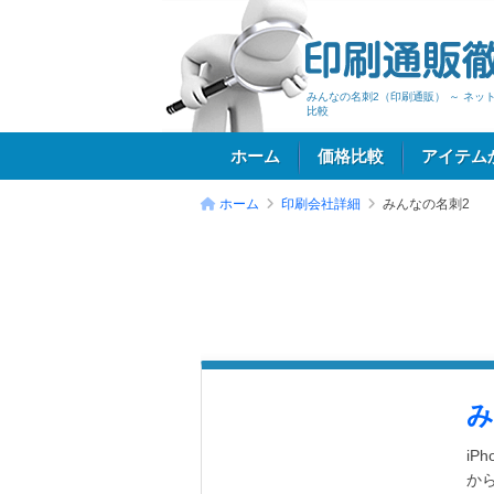
みんなの名刺2（印刷通販） ～ ネッ
比較
ホーム
価格比較
アイテム
ホーム
印刷会社詳細
みんなの名刺2
ログイン
み
iP
か