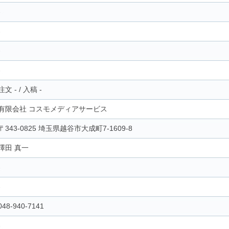
-
-
-
-
注文
-
/
入稿
-
有限会社 コスモメディアサービス
〒343-0825 埼玉県越谷市大成町7-1609-8
澤田 真一
-
-
048-940-7141
-