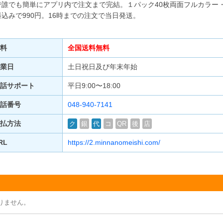
で誰でも簡単にアプリ内で注文まで完結。１パック40枚両面フルカラー
料込みで990円。16時までの注文で当日発送。
料
全国送料無料
業日
土日祝日及び年末年始
話サポート
平日9:00〜18:00
話番号
048-940-7141
払方法
ク
銀
代
コ
QR
後
店
RL
https://2.minnanomeishi.com/
りません。