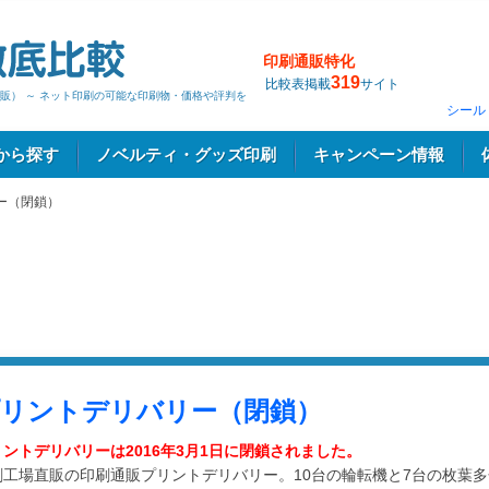
印刷通販特化
319
比較表掲載
サイト
販） ～ ネット印刷の可能な印刷物・価格や評判を
シール
から探す
ノベルティ・グッズ印刷
キャンペーン情報
ー（閉鎖）
リントデリバリー（閉鎖）
リントデリバリーは2016年3月1日に閉鎖されました。
刷工場直販の印刷通販プリントデリバリー。10台の輪転機と7台の枚葉多