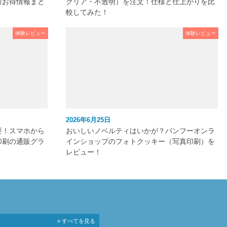
新お得情報まと
クリア・不透明）を注文！仕様と仕上がりを比
較してみた！
体験レビュー
体験レビュー
2026年6月25日
要！スマホから
おいしいノベルティはいかが？バンフーオンラ
印刷の通販グラ
インショップのフォトクッキー（写真印刷）を
レビュー！
» すべてを見る