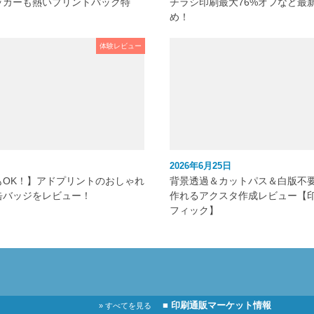
ッカーも熱いプリントパック特
チラシ印刷最大76%オフなど最
め！
体験レビュー
2026年6月25日
もOK！】アドプリントのおしゃれ
背景透過＆カットパス＆白版不
缶バッジをレビュー！
作れるアクスタ作成レビュー【
フィック】
■ 印刷通販マーケット情報
» すべてを見る