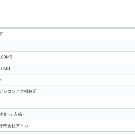
可
-
100MB
10MB
○
デジコン／本機校正
-
注文
-
/
入稿
-
株式会社アイカ