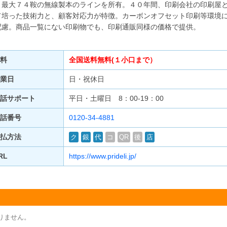
、最大７４鞍の無線製本のラインを所有。４０年間、印刷会社の印刷屋
て培った技術力と、顧客対応力が特徴。カーボンオフセット印刷等環境
配慮。商品一覧にない印刷物でも、印刷通販同様の価格で提供。
料
全国送料無料(１小口まで）
業日
日・祝休日
話サポート
平日・土曜日 8：00-19：00
話番号
0120-34-4881
払方法
ク
銀
代
コ
QR
後
店
RL
https://www.prideli.jp/
りません。