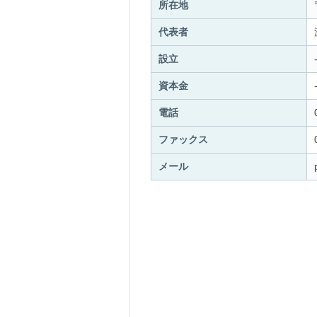
所在地
代表者
設立
資本金
電話
ファックス
メール