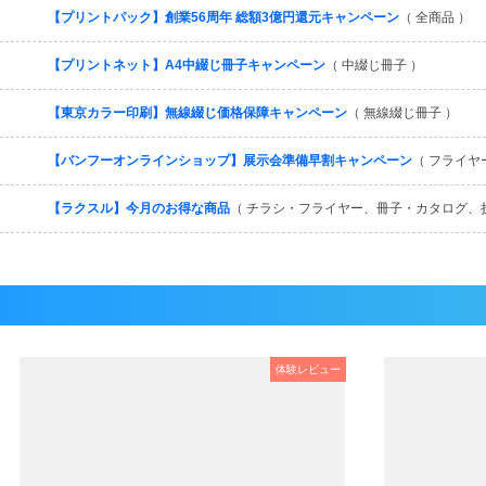
【プリントパック】創業56周年 総額3億円還元キャンペーン
（ 全商品 ）
【プリントネット】A4中綴じ冊子キャンペーン
（ 中綴じ冊子 ）
【東京カラー印刷】無線綴じ価格保障キャンペーン
（ 無線綴じ冊子 ）
【バンフーオンラインショップ】展示会準備早割キャンペーン
（ フライヤ
【ラクスル】今月のお得な商品
（ チラシ・フライヤー、冊子・カタログ、
体験レビュー