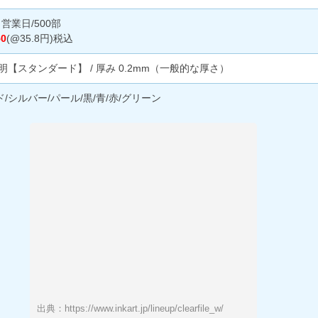
日営業日/500部
50
(@35.8円)税込
明【スタンダード】 / 厚み 0.2mm（一般的な厚さ）
/シルバー/パール/黒/青/赤/グリーン
出典：https://www.inkart.jp/lineup/clearfile_w/