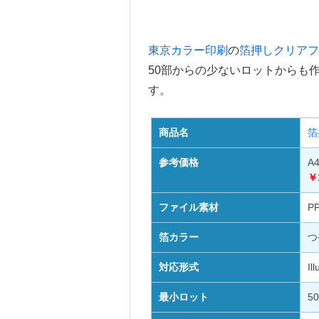
東京カラー印刷
の
箔押しクリアフ
50部からの少ないロットからも
す。
商品名
箔
参考価格
A
￥
ファイル素材
P
箔カラー
つ
対応形式
Il
最小ロット
5