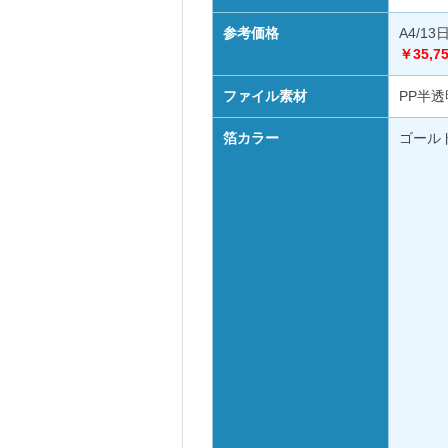
参考価格
A4/13
￥
35,7
ファイル素材
PP半透
箔カラー
ゴールド