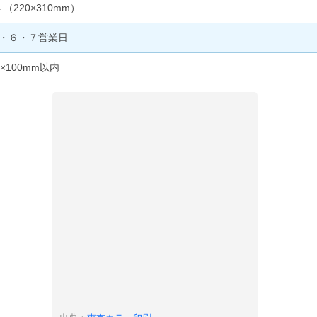
4 （220×310mm）
・６・７営業日
0×100mm以内