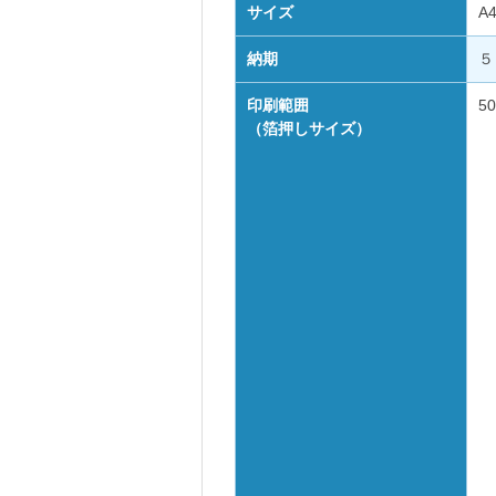
サイズ
A
納期
５
印刷範囲
5
（箔押しサイズ）