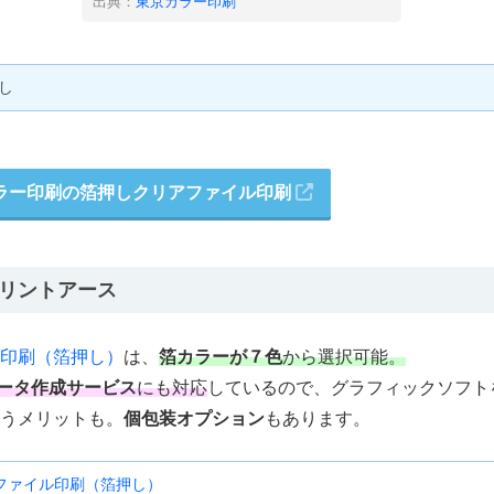
出典：
東京カラー印刷
し
ラー印刷の箔押しクリアファイル印刷
のプリントアース
印刷（箔押し）
は、
箔カラーが７色
から選択可能。
ータ作成サービス
にも対応
しているので、グラフィックソフト
いうメリットも。
個包装オプション
もあります。
ファイル印刷（箔押し）