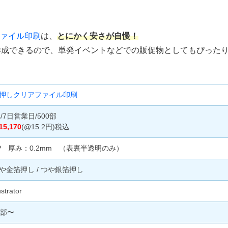
ァイル印刷
は、
とにかく安さが自慢！
作成できるので、単発イベントなどでの販促物としてもぴった
押しクリアファイル印刷
4/7日営業日/500部
15,170
(@15.2円)税込
P 厚み：0.2mm （表裏半透明のみ）
や金箔押し / つや銀箔押し
lustrator
0部〜