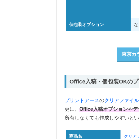
個包装オプション
な
東京カ
Office入稿・個包装OK
プリントアース
の
クリアファイル
更に、
Office入稿オプション
や
デ
所有しなくても作成しやすいと
商品名
クリア