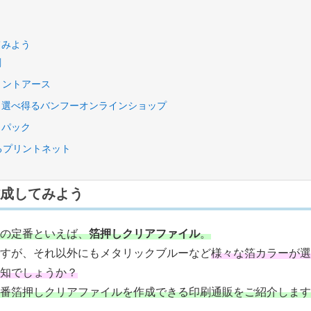
てみよう
刷
プリントアース
ら選べ得るバンフーオンラインショップ
トパック
るプリントネット
成してみよう
の定番といえば、
箔押しクリアファイル
。
すが、それ以外にもメタリックブルーなど
様々な箔カラーが選
存知でしょうか？
番箔押しクリアファイルを作成できる印刷通販をご紹介します