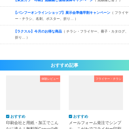
【東京カラー印刷】無線綴じ価格保障キャンペーン
（ 無線綴じ冊子 ）
【バンフーオンラインショップ】展示会準備早割キャンペーン
（ フライヤ
ー・チラシ、名刺、ポスター、折り… ）
【ラクスル】今月のお得な商品
（ チラシ・フライヤー、冊子・カタログ、
折り… ）
おすすめ記事
体験レビュー
フライヤー・チラシ
おすすめ
おすすめ
印刷会社と用紙・加工でこん
メールフォーム発注でシンプ
なに違う！無料版Canvaの作
ル。こがわでフライヤー印刷