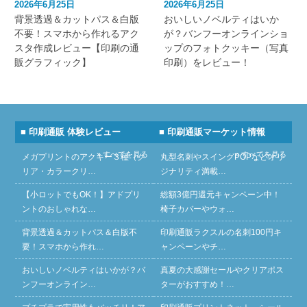
2026年6月25日
2026年6月25日
背景透過＆カットパス＆白版
おいしいノベルティはいか
不要！スマホから作れるアク
が？バンフーオンラインショ
スタ作成レビュー【印刷の通
ップのフォトクッキー（写真
販グラフィック】
印刷）をレビュー！
■ 印刷通販 体験レビュー
■ 印刷通販マーケット情報
» すべてを見る
» すべてを見る
メガプリントのアクキー３種（ク
丸型名刺やスイングPOPなどオリ
リア・カラークリ…
ジナリティ満載…
【小ロットでもOK！】アドプリ
総額3億円還元キャンペーン中！
ントのおしゃれな…
椅子カバーやウォ…
背景透過＆カットパス＆白版不
印刷通販ラクスルの名刺100円キ
要！スマホから作れ…
ャンペーンやチ…
おいしいノベルティはいかが？バ
真夏の大感謝セールやクリアポス
ンフーオンライン…
ターがおすすめ！…