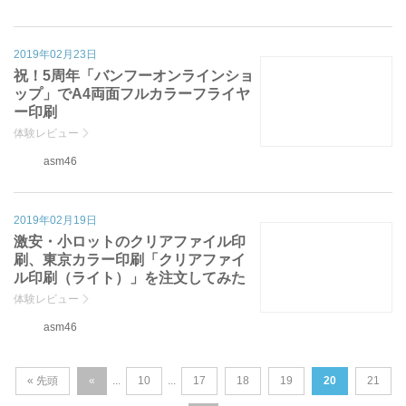
2019年02月23日
祝！5周年「バンフーオンラインショ
ップ」でA4両面フルカラーフライヤ
ー印刷
体験レビュー
asm46
2019年02月19日
激安・小ロットのクリアファイル印
刷、東京カラー印刷「クリアファイ
ル印刷（ライト）」を注文してみた
体験レビュー
asm46
« 先頭
«
10
17
18
19
20
21
...
...