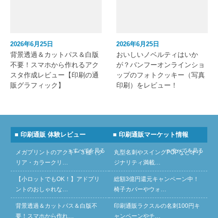
2026年6月25日
2026年6月25日
背景透過＆カットパス＆白版
おいしいノベルティはいか
不要！スマホから作れるアク
が？バンフーオンラインショ
スタ作成レビュー【印刷の通
ップのフォトクッキー（写真
販グラフィック】
印刷）をレビュー！
■ 印刷通販 体験レビュー
■ 印刷通販マーケット情報
» すべてを見る
» すべてを見る
メガプリントのアクキー３種（ク
丸型名刺やスイングPOPなどオリ
リア・カラークリ…
ジナリティ満載…
【小ロットでもOK！】アドプリ
総額3億円還元キャンペーン中！
ントのおしゃれな…
椅子カバーやウォ…
背景透過＆カットパス＆白版不
印刷通販ラクスルの名刺100円キ
要！スマホから作れ…
ャンペーンやチ…