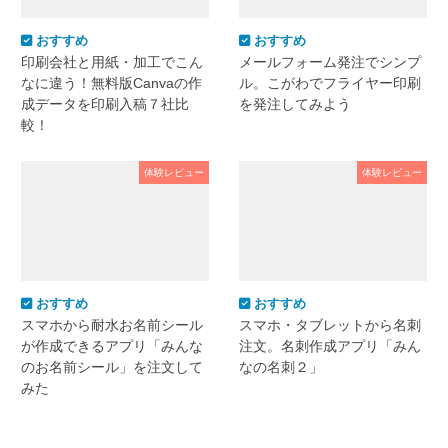
おすすめ
おすすめ
印刷会社と用紙・加工でこん
メールフォーム発注でシンプ
なに違う！無料版Canvaの作
ル。こがわでフライヤー印刷
成データを印刷入稿７社比
を発注してみよう
較！
体験レビュー
体験レビュー
おすすめ
おすすめ
スマホから耐水お名前シール
スマホ・タブレットから名刺
が作成できるアプリ「みんな
注文。名刺作成アプリ「みん
のお名前シール」を注文して
なの名刺２」
みた