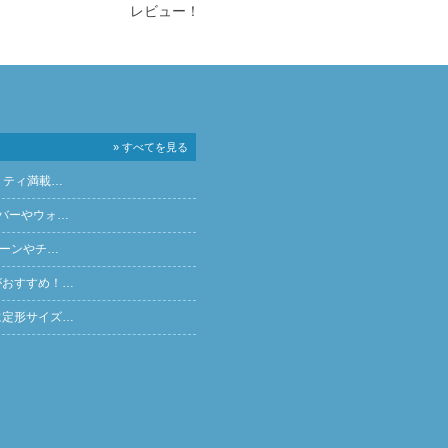
レビュー！
» すべてを見る
リティ満載…
バーやウォ…
ペーンやチ…
がおすすめ！…
に定形サイズ…