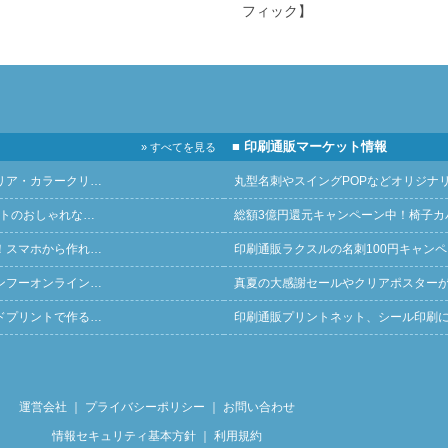
フィック】
■ 印刷通販マーケット情報
» すべてを見る
リア・カラークリ…
丸型名刺やスイングPOPなどオリジナ
ントのおしゃれな…
総額3億円還元キャンペーン中！椅子カ
！スマホから作れ…
印刷通販ラクスルの名刺100円キャン
ンフーオンライン…
真夏の大感謝セールやクリアポスター
ドプリントで作る…
印刷通販プリントネット、シール印刷
運営会社
｜
プライバシーポリシー
｜
お問い合わせ
情報セキュリティ基本方針
｜
利用規約