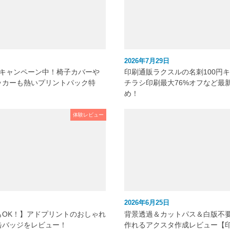
2026年7月29日
元キャンペーン中！椅子カバーや
印刷通販ラクスルの名刺100円
ッカーも熱いプリントパック特
チラシ印刷最大76%オフなど最
め！
体験レビュー
2026年6月25日
もOK！】アドプリントのおしゃれ
背景透過＆カットパス＆白版不
缶バッジをレビュー！
作れるアクスタ作成レビュー【