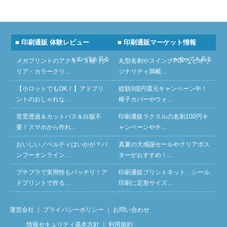
■ 印刷通販 体験レビュー
■ 印刷通販マーケット情報
» すべてを見る
» すべてを見る
メガプリントのアクキー３種（ク
丸型名刺やスイングPOPなどオリ
リア・カラークリ…
ジナリティ満載…
【小ロットでもOK！】アドプリ
総額3億円還元キャンペーン中！
ントのおしゃれな…
椅子カバーやウォ…
背景透過＆カットパス＆白版不
印刷通販ラクスルの名刺100円キ
要！スマホから作れ…
ャンペーンやチ…
おいしいノベルティはいかが？バ
真夏の大感謝セールやクリアポス
ンフーオンライン…
ターがおすすめ！…
プチプラで実用性もバッチリ！ア
印刷通販プリントネット、シール
ドプリントで作る…
印刷に定形サイズ…
運営会社
｜
プライバシーポリシー
｜
お問い合わせ
情報セキュリティ基本方針
｜
利用規約