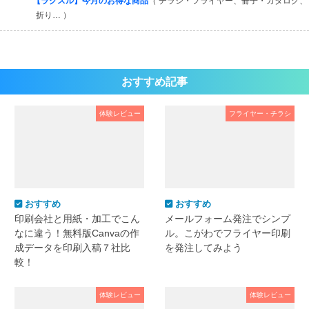
【ラクスル】今月のお得な商品
（ チラシ・フライヤー、冊子・カタログ、
折り… ）
おすすめ記事
体験レビュー
フライヤー・チラシ
おすすめ
おすすめ
印刷会社と用紙・加工でこん
メールフォーム発注でシンプ
なに違う！無料版Canvaの作
ル。こがわでフライヤー印刷
成データを印刷入稿７社比
を発注してみよう
較！
体験レビュー
体験レビュー