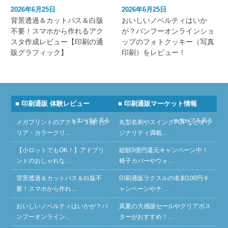
2026年6月25日
2026年6月25日
背景透過＆カットパス＆白版
おいしいノベルティはいか
不要！スマホから作れるアク
が？バンフーオンラインショ
スタ作成レビュー【印刷の通
ップのフォトクッキー（写真
販グラフィック】
印刷）をレビュー！
■ 印刷通販 体験レビュー
■ 印刷通販マーケット情報
» すべてを見る
» すべてを見る
メガプリントのアクキー３種（ク
丸型名刺やスイングPOPなどオリ
リア・カラークリ…
ジナリティ満載…
【小ロットでもOK！】アドプリ
総額3億円還元キャンペーン中！
ントのおしゃれな…
椅子カバーやウォ…
背景透過＆カットパス＆白版不
印刷通販ラクスルの名刺100円キ
要！スマホから作れ…
ャンペーンやチ…
おいしいノベルティはいかが？バ
真夏の大感謝セールやクリアポス
ンフーオンライン…
ターがおすすめ！…