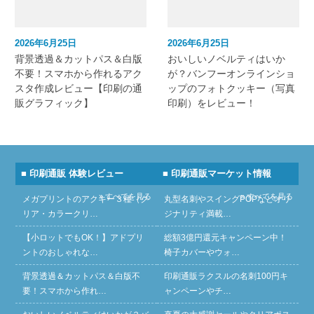
2026年6月25日
2026年6月25日
背景透過＆カットパス＆白版
おいしいノベルティはいか
不要！スマホから作れるアク
が？バンフーオンラインショ
スタ作成レビュー【印刷の通
ップのフォトクッキー（写真
販グラフィック】
印刷）をレビュー！
■ 印刷通販 体験レビュー
■ 印刷通販マーケット情報
» すべてを見る
» すべてを見る
メガプリントのアクキー３種（ク
丸型名刺やスイングPOPなどオリ
リア・カラークリ…
ジナリティ満載…
【小ロットでもOK！】アドプリ
総額3億円還元キャンペーン中！
ントのおしゃれな…
椅子カバーやウォ…
背景透過＆カットパス＆白版不
印刷通販ラクスルの名刺100円キ
要！スマホから作れ…
ャンペーンやチ…