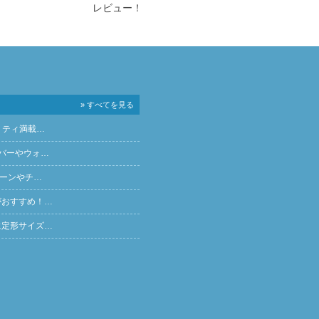
レビュー！
» すべてを見る
リティ満載…
バーやウォ…
ペーンやチ…
がおすすめ！…
に定形サイズ…