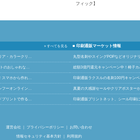
フィック】
■ 印刷通販マーケット情報
» すべてを見る
リア・カラークリ…
丸型名刺やスイングPOPなどオリジナ
ントのおしゃれな…
総額3億円還元キャンペーン中！椅子カ
！スマホから作れ…
印刷通販ラクスルの名刺100円キャン
ンフーオンライン…
真夏の大感謝セールやクリアポスター
ドプリントで作る…
印刷通販プリントネット、シール印刷
運営会社
｜
プライバシーポリシー
｜
お問い合わせ
情報セキュリティ基本方針
｜
利用規約