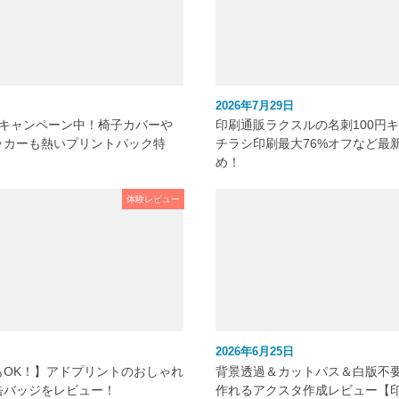
2026年7月29日
元キャンペーン中！椅子カバーや
印刷通販ラクスルの名刺100円
ッカーも熱いプリントパック特
チラシ印刷最大76%オフなど最
め！
体験レビュー
2026年6月25日
もOK！】アドプリントのおしゃれ
背景透過＆カットパス＆白版不
缶バッジをレビュー！
作れるアクスタ作成レビュー【