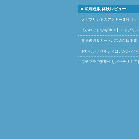
■ 印刷通販 体験レビュー
メガプリントのアクキー３種（ク
【小ロットでもOK！】アドプリ
背景透過＆カットパス＆白版不要
おいしいノベルティはいかが？バ
プチプラで実用性もバッチリ！ア