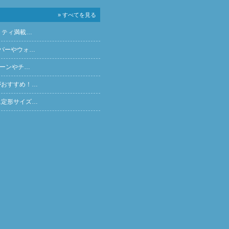
» すべてを見る
リティ満載…
バーやウォ…
ペーンやチ…
がおすすめ！…
に定形サイズ…