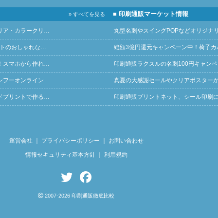
■ 印刷通販マーケット情報
» すべてを見る
リア・カラークリ…
丸型名刺やスイングPOPなどオリジナ
ントのおしゃれな…
総額3億円還元キャンペーン中！椅子カ
！スマホから作れ…
印刷通販ラクスルの名刺100円キャン
ンフーオンライン…
真夏の大感謝セールやクリアポスター
ドプリントで作る…
印刷通販プリントネット、シール印刷
運営会社
｜
プライバシーポリシー
｜
お問い合わせ
情報セキュリティ基本方針
｜
利用規約
2007-2026 印刷通販徹底比較