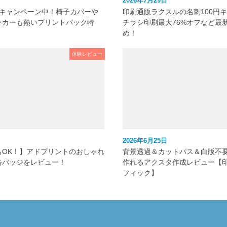
2026年7月29日
元キャンペーン中！椅子カバーや
印刷通販ラクスルの名刺100円
ッカーも熱いプリントパック特
チラシ印刷最大76%オフなど最
め！
体験レビュー
2026年6月25日
もOK！】アドプリントのおしゃれ
背景透過＆カットパス＆白版不
缶バッジをレビュー！
作れるアクスタ作成レビュー【
フィック】