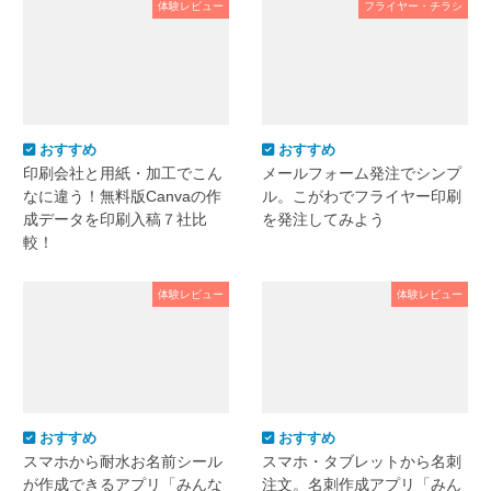
体験レビュー
フライヤー・チラシ
おすすめ
おすすめ
印刷会社と用紙・加工でこん
メールフォーム発注でシンプ
なに違う！無料版Canvaの作
ル。こがわでフライヤー印刷
成データを印刷入稿７社比
を発注してみよう
較！
体験レビュー
体験レビュー
おすすめ
おすすめ
スマホから耐水お名前シール
スマホ・タブレットから名刺
が作成できるアプリ「みんな
注文。名刺作成アプリ「みん