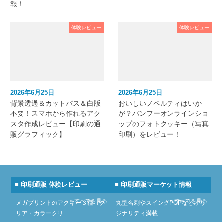
報！
体験レビュー
体験レビュー
2026年6月25日
2026年6月25日
背景透過＆カットパス＆白版
おいしいノベルティはいか
不要！スマホから作れるアク
が？バンフーオンラインショ
スタ作成レビュー【印刷の通
ップのフォトクッキー（写真
販グラフィック】
印刷）をレビュー！
■ 印刷通販 体験レビュー
■ 印刷通販マーケット情報
» すべてを見る
» すべてを見る
メガプリントのアクキー３種（ク
丸型名刺やスイングPOPなどオリ
リア・カラークリ…
ジナリティ満載…