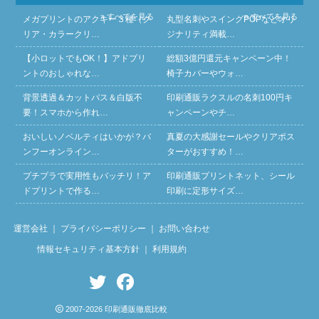
» すべてを見る
» すべてを見る
メガプリントのアクキー３種（ク
丸型名刺やスイングPOPなどオリ
リア・カラークリ…
ジナリティ満載…
【小ロットでもOK！】アドプリ
総額3億円還元キャンペーン中！
ントのおしゃれな…
椅子カバーやウォ…
背景透過＆カットパス＆白版不
印刷通販ラクスルの名刺100円キ
要！スマホから作れ…
ャンペーンやチ…
おいしいノベルティはいかが？バ
真夏の大感謝セールやクリアポス
ンフーオンライン…
ターがおすすめ！…
プチプラで実用性もバッチリ！ア
印刷通販プリントネット、シール
ドプリントで作る…
印刷に定形サイズ…
運営会社
｜
プライバシーポリシー
｜
お問い合わせ
情報セキュリティ基本方針
｜
利用規約
2007-2026 印刷通販徹底比較