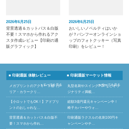
2026年6月25日
2026年6月25日
背景透過＆カットパス＆白版
おいしいノベルティはいか
不要！スマホから作れるアク
が？バンフーオンラインショ
スタ作成レビュー【印刷の通
ップのフォトクッキー（写真
販グラフィック】
印刷）をレビュー！
■ 印刷通販 体験レビュー
■ 印刷通販マーケット情報
» すべてを見る
» すべてを見る
メガプリントのアクキー３種（ク
丸型名刺やスイングPOPなどオリ
リア・カラークリ…
ジナリティ満載…
【小ロットでもOK！】アドプリ
総額3億円還元キャンペーン中！
ントのおしゃれな…
椅子カバーやウォ…
背景透過＆カットパス＆白版不
印刷通販ラクスルの名刺100円キ
要！スマホから作れ…
ャンペーンやチ…