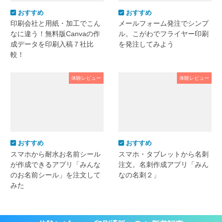
おすすめ
おすすめ
印刷会社と用紙・加工でこん
メールフォーム発注でシンプ
なに違う！無料版Canvaの作
ル。こがわでフライヤー印刷
成データを印刷入稿７社比
を発注してみよう
較！
体験レビュー
体験レビュー
おすすめ
おすすめ
スマホから耐水お名前シール
スマホ・タブレットから名刺
が作成できるアプリ「みんな
注文。名刺作成アプリ「みん
のお名前シール」を注文して
なの名刺２」
みた